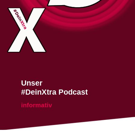
Unser
#DeinXtra Podcast
i
n
f
o
r
m
a
t
i
v