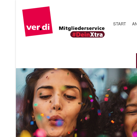
START
AN