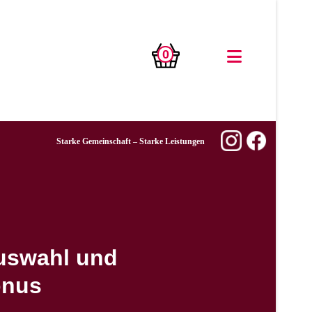
0
Starke Gemeinschaft – Starke Leistungen
uswahl und
onus