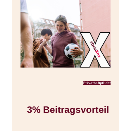
ht
Privathaftpflicht
l
3% Beitragsvorteil